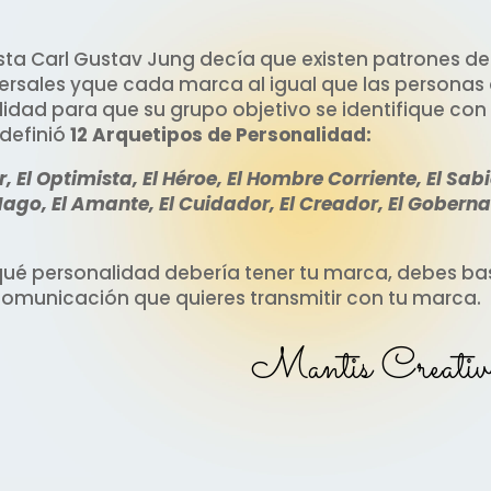
ista Carl Gustav Jung decía que existen patrones d
ersales yque cada marca al igual que las personas
idad para que su grupo objetivo se identifique con 
 definió
12 Arquetipos de Personalidad:
, El Optimista, El Héroe, El Hombre Corriente, El Sabi
Mago, El Amante, El Cuidador, El Creador, El Goberna
 qué personalidad debería tener tu marca, debes bas
 comunicación que quieres transmitir con tu marca.
Mantis Creativ