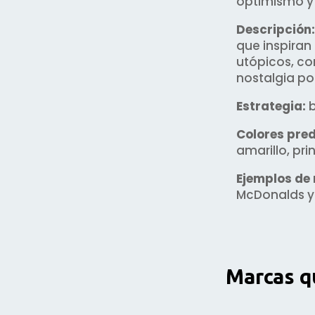
optimismo y e
Descripción:
que inspiran 
utópicos, co
nostalgia por
Estrategia:
b
Colores pre
amarillo, pr
Ejemplos de
McDonalds y 
Marcas q