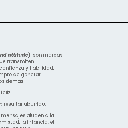
nd attitude
):
son marcas
ue transmiten
confianza y fiabilidad,
empre de generar
los demás.
 feliz.
:
resultar aburrido.
 mensajes aluden a la
amistad, la infancia, el