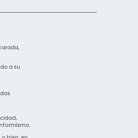
carada,
ndo a su
adas
icidad,
conformismo.
o bien, en