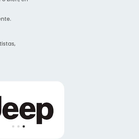
ente.
istas,