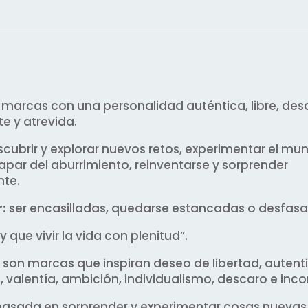
marcas con una personalidad auténtica, libre, des
e y atrevida.
cubrir y explorar nuevos retos, experimentar el mu
par del aburrimiento, reinventarse y sorprender
te.
:
ser encasilladas, quedarse estancadas o desfas
ay que vivir la vida con plenitud”.
son marcas que inspiran deseo de libertad, autent
, valentía, ambición, individualismo, descaro e in
asada en sorprender y experimentar cosas nuevas, 