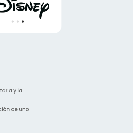
toria y la
ción de uno